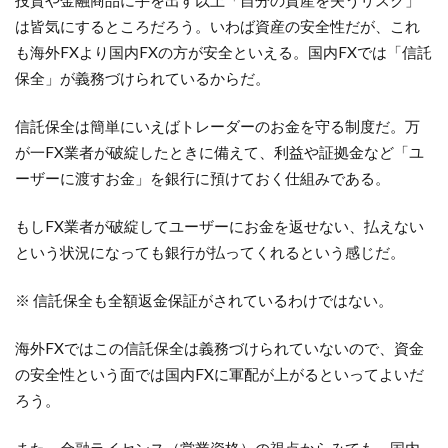
投資や金融商品に手を出す以上「自分の資産を失うリスク」
は皆気にするところだろう。いわば資産の安全性だが、これ
も海外FXより国内FXの方が安全といえる。国内FXでは「信託
保全」が義務づけられているからだ。
信託保全は簡単にいえばトレーダーのお金を守る制度だ。万
が一FX業者が破綻したときに備えて、利益や証拠金など「ユ
ーザーに渡すお金」を銀行に預けておく仕組みである。
もしFX業者が破綻してユーザーにお金を返せない、払えない
という状況になっても銀行が払ってくれるという感じだ。
※ 信託保全も全額返金保証がされているわけではない。
海外FXではこの信託保全は義務づけられていないので、資金
の安全性という面では国内FXに軍配が上がるといってよいだ
ろう。