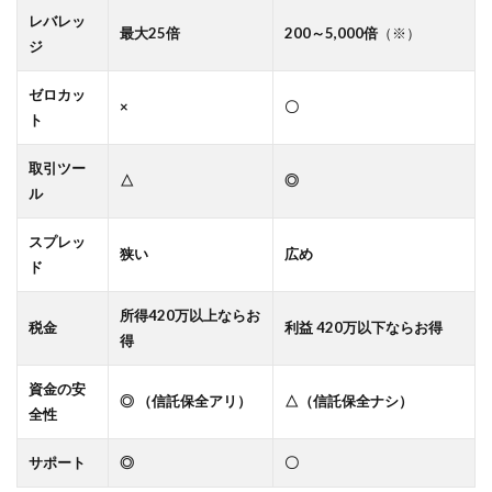
レバレッ
最大25倍
200～5,000倍
（※）
ジ
ゼロカッ
×
〇
ト
取引ツー
△
◎
ル
スプレッ
狭い
広め
ド
所得420万以上ならお
税金
利益 420万以下ならお得
得
資金の安
◎ （信託保全アリ）
△（信託保全ナシ）
全性
サポート
◎
〇