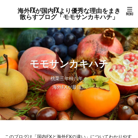
海外FXが国内FXより優秀な理由をまき
散らすブログ「モモサンカキハチ」
モモサンカキハチ
桃栗三年柿八年。
海外FXが最強。
このブログは「国内FXと海外FXの違い」についてわかりやす